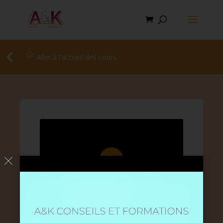
Aller à l’accueil des cours
Play
04:59
Play
Mute
Settings
PIP
Enter
fullscreen