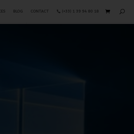
CES
BLOG
CONTACT
(+33) 1 39 94 80 18