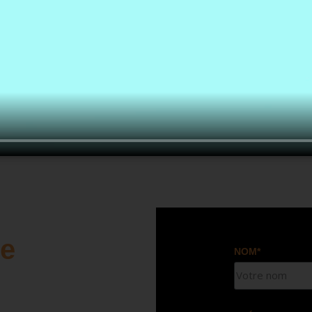
re
NOM*