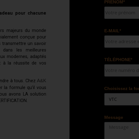
PRÉNOM*
 cadeau pour chacune
urs majeurs du monde
E-MAIL*
écialement conçue pour
 transmettre un savoir
é dans les meilleures
aux modernes, adaptés
TÉLÉPHONE*
à la réussite de vos
A&K
ondre à tous. Chez
r la formule qu’il vous
Choisissez la fo
nous avons LA solution
CERTIFICATION.
Message