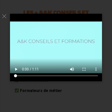
LES + A&K CONSEILS ET
FORMATIONS
Formation sur mesure
Formation illimitée à distance pendant 3
mois
Formateurs expérimentés
Suivi individuel
Formateurs de métier